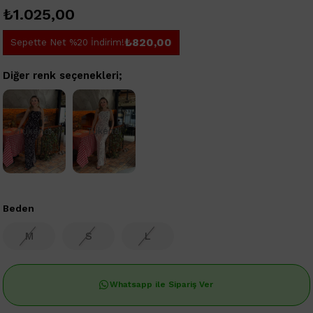
₺1.025,00
₺820,00
Sepette Net %20 İndirim!
Diğer renk seçenekleri;
Tükendi
Tükendi
Beden
M
S
L
Whatsapp ile Sipariş Ver