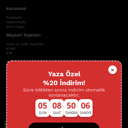
Kurumsal
Anasayfa
Hakkımızda
Bize Ulaşın
Müşteri İlişkileri
İptal ve İade Koşulları
KVKK
ETK
Yardım
×
Mesafeli Satış Sözleşmesi
Yaza Özel
Gizlilik ve Güvenlik
Çerez Politikası
%20 İndirim!
BİZDEN HABERLER
Süre bittikten sonra indirim otomatik
sonlanacaktır.
Bültenimize Üye Olun ! Tüm İndirim ve Fırsatlardan İlk Sizin
Haberiniz Olsun !
05
08
50
06
Gönder
GÜN
SAAT
DAKİKA
SANİYE
Üyelik koşullarını
ve
kişisel verilerimin
korunmasını kabul ediyorum.